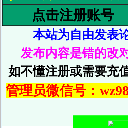
点击注册账号
本站为自由发表
发布内容是错的改
如不懂注册或需要充
管理员微信号：wz988