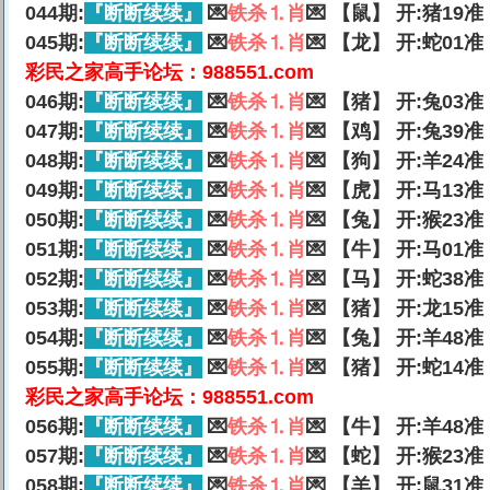
044期:
『断断续续』
💌
铁杀⒈肖
💌 【鼠】 开:猪19准
045期:
『断断续续』
💌
铁杀⒈肖
💌 【龙】 开:蛇01准
彩民之家高手论坛：988551.com
046期:
『断断续续』
💌
铁杀⒈肖
💌 【猪】 开:兔03准
047期:
『断断续续』
💌
铁杀⒈肖
💌 【鸡】 开:兔39准
048期:
『断断续续』
💌
铁杀⒈肖
💌 【狗】 开:羊24准
049期:
『断断续续』
💌
铁杀⒈肖
💌 【虎】 开:马13准
050期:
『断断续续』
💌
铁杀⒈肖
💌 【兔】 开:猴23准
051期:
『断断续续』
💌
铁杀⒈肖
💌 【牛】 开:马01准
052期:
『断断续续』
💌
铁杀⒈肖
💌 【马】 开:蛇38准
053期:
『断断续续』
💌
铁杀⒈肖
💌 【猪】 开:龙15准
054期:
『断断续续』
💌
铁杀⒈肖
💌 【兔】 开:羊48准
055期:
『断断续续』
💌
铁杀⒈肖
💌 【猪】 开:蛇14准
彩民之家高手论坛：988551.com
056期:
『断断续续』
💌
铁杀⒈肖
💌 【牛】 开:羊48准
057期:
『断断续续』
💌
铁杀⒈肖
💌 【蛇】 开:猴23准
058期:
『断断续续』
💌
铁杀⒈肖
💌 【羊】 开:鼠31准