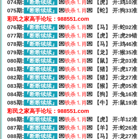
074期:
『断断续续』
💌
铁杀⒈肖
💌 【虎】 开:鸡10准
075期:
『断断续续』
💌
铁杀⒈肖
💌 【蛇】 开:狗33准
彩民之家高手论坛：988551.com
076期:
『断断续续』
💌
铁杀⒈肖
💌 【马】 开:蛇02准
077期:
『断断续续』
💌
铁杀⒈肖
💌 【虎】 开:虎29错
078期:
『断断续续』
💌
铁杀⒈肖
💌 【马】 开:鸡46准
079期:
『断断续续』
💌
铁杀⒈肖
💌 【龙】 开:猴35准
080期:
『断断续续』
💌
铁杀⒈肖
💌 【鼠】 开:龙03准
081期:
『断断续续』
💌
铁杀⒈肖
💌 【猪】 开:虎17准
082期:
『断断续续』
💌
铁杀⒈肖
💌 【猪】 开:龙27准
083期:
『断断续续』
💌
铁杀⒈肖
💌 【猴】 开:虎05准
084期:
『断断续续』
💌
铁杀⒈肖
💌 【狗】 开:兔16准
085期:
『断断续续』
💌
铁杀⒈肖
💌 【牛】 开:鼠19准
彩民之家高手论坛：988551.com
086期:
『断断续续』
💌
铁杀⒈肖
💌 【虎】 开:羊12准
087期:
『断断续续』
💌
铁杀⒈肖
💌 【羊】 开:蛇26准
088期:
『断断续续』
💌
铁杀⒈肖
💌 【马】 开:龙27准