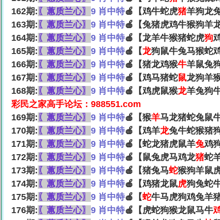
162期:
〖蕙质兰心〗
9 肖中特
🍎【鸡牛蛇虎
猪
羊狗龙兔
163期:
〖蕙质兰心〗
9 肖中特
🍎【兔猪虎鸡牛猴狗羊龙
164期:
〖蕙质兰心〗
9 肖中特
🍎【龙羊牛猴猪蛇虎
狗
165期:
〖蕙质兰心〗
9 肖中特
🍎【
龙
狗鼠牛兔马猴蛇鸡
166期:
〖蕙质兰心〗
9 肖中特
🍎【猪龙鸡猴
牛
羊鼠兔狗
167期:
〖蕙质兰心〗
9 肖中特
🍎【鸡马猪蛇
鼠
龙狗羊猴
168期:
〖蕙质兰心〗
9 肖中特
🍎【鸡虎鼠猴
龙
羊兔狗牛
彩民之家高手论坛：988551.com
169期:
〖蕙质兰心〗
9 肖中特
🍎【猴
羊
马龙猪蛇兔鼠牛
170期:
〖蕙质兰心〗
9 肖中特
🍎【鸡羊
龙
兔牛蛇猴猪狗
171期:
〖蕙质兰心〗
9 肖中特
🍎【蛇龙猪虎鼠羊
兔
鸡狗
172期:
〖蕙质兰心〗
9 肖中特
🍎【鼠兔虎马鸡龙
猪
蛇羊
173期:
〖蕙质兰心〗
9 肖中特
🍎【猪兔马
蛇
猴狗羊鼠虎
174期:
〖蕙质兰心〗
9 肖中特
🍎【鸡猪龙鼠
虎
狗兔蛇牛
175期:
〖蕙质兰心〗
9 肖中特
🍎【
蛇
牛马虎狗鸡兔羊猪
176期:
〖蕙质兰心〗
9 肖中特
🍎【虎蛇狗猴龙鼠马牛