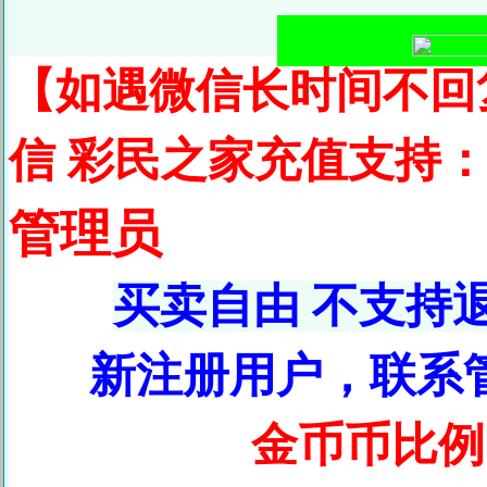
【如遇微信长时间不回
信 彩民之家充值支持
管理员
买卖自由 不支持
新注册用户，联系管
金币币比例