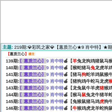
主题:
219期:💎彩民之家💎【蕙质兰心★9 肖中特】★
【
蕙质兰心
】
楼主
139期:
〖蕙质兰心〗
9 肖中特
🍎【
羊
兔龙狗鸡猪鼠马猴
140期:
〖蕙质兰心〗
9 肖中特
🍎【猴蛇猪马
兔
龙虎羊鸡
141期:
〖蕙质兰心〗
9 肖中特
🍎【猪马
狗
蛇羊鸡鼠猴牛
142期:
〖蕙质兰心〗
9 肖中特
🍎【猪狗鸡牛蛇马龙虎
143期:
〖蕙质兰心〗
9 肖中特
🍎【龙兔鼠牛羊虎
猪
猴鸡
144期:
〖蕙质兰心〗
9 肖中特
🍎【猴马
鼠
兔龙牛猪羊蛇
145期:
〖蕙质兰心〗
9 肖中特
🍎【兔猴鼠猪马鸡
虎
狗牛
146期:
〖蕙质兰心〗
9 肖中特
🍎【
牛
猴鸡虎龙羊蛇狗鼠