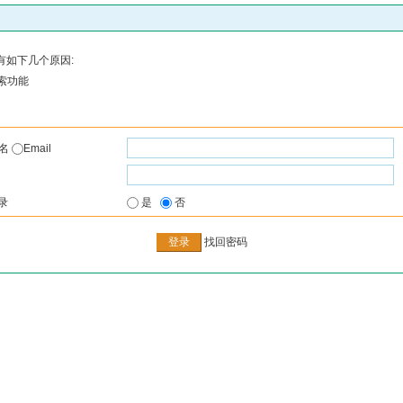
有如下几个原因:
索功能
户名
Email
录
是
否
找回密码